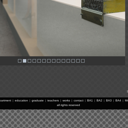
partment
|
education
|
graduate
|
teachers
|
works
|
contact
|
BA1
|
BA2
|
BA3
|
BA4
|
M
all rights reserved