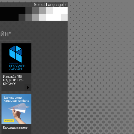
Select Language
▼
ЙН"
Изложба "50
ГОДИНИ ПО-
КЪСНО"
Кандидатстване