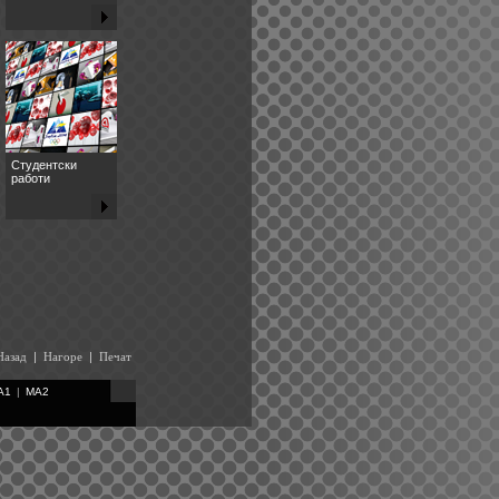
Студентски
работи
Назад
|
Нагоре
|
Печат
A1
|
MA2